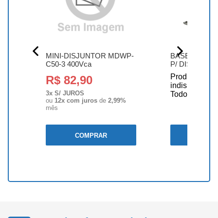
MINI-DISJUNTOR MDWP-
BASE DE FIX
C50-3 400Vca
P/ DISJUNTO
TRILHO D...
Produto
R$ 82,90
indisponível
3x S/ JUROS
ido
Todo estoque 
ou
12x com juros
de
2,99%
mês
COMPRAR
INDISP