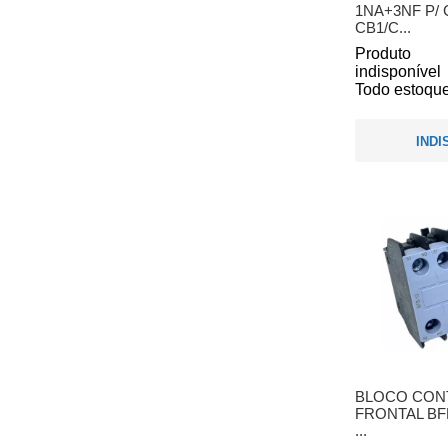
1NA+3NF P/
CB1/C...
Produto
indisponível
Todo estoque
INDI
BLOCO CONT
FRONTAL BFB
...