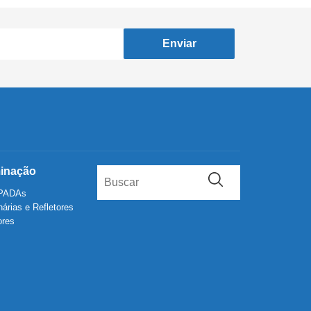
Enviar
minação
PADAs
árias e Refletores
ores