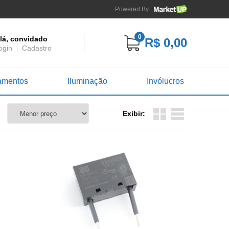
Powered By
0
lá, convidado
R$ 0,00
ogin
Cadastro
amentos
Iluminação
Invólucros
Exibir: