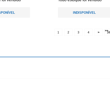
SPONÍVEL
INDISPONÍVEL
>>
1
2
3
4
>