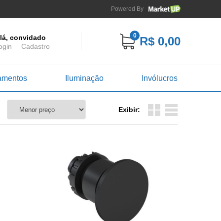
Powered By
0
lá, convidado
R$ 0,00
ogin
Cadastro
amentos
Iluminação
Invólucros
Exibir: