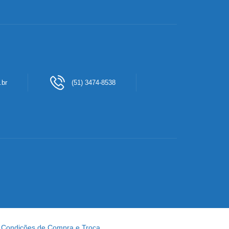
.br
(51) 3474-8538
Condições de Compra e Troca