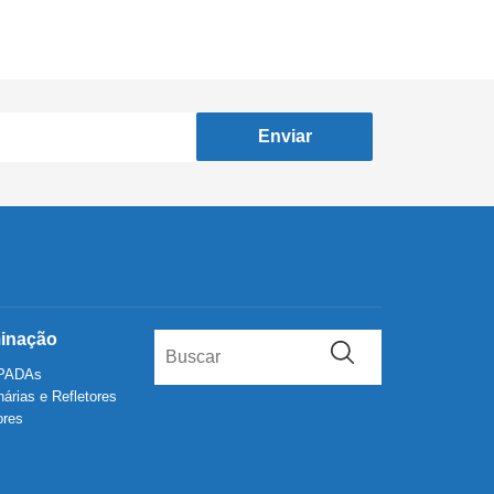
Enviar
minação
PADAs
árias e Refletores
ores